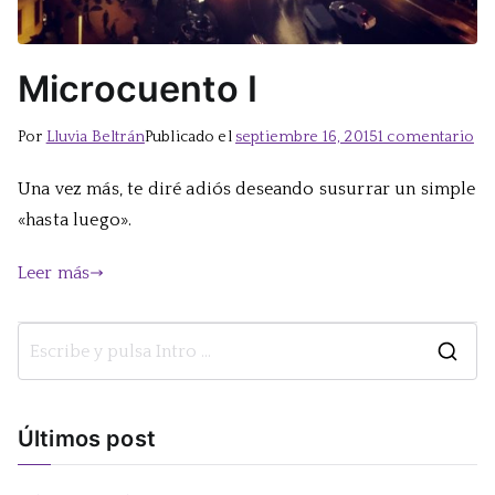
Microcuento I
en
Por
Lluvia Beltrán
Publicado el
septiembre 16, 2015
1 comentario
Mi
Una vez más, te diré adiós deseando susurrar un simple
I
«hasta luego».
Leer más
B
u
s
Últimos post
c
a