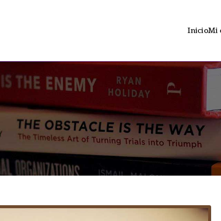
Inicio
Mi 
ltrán
 distopía social con contenido LGTBIAQ+