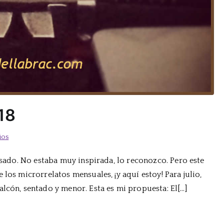
18
en
ios
Reto
pasado. No estaba muy inspirada, lo reconozco. Pero este
5
los microrrelatos mensuales, ¡y aquí estoy! Para julio,
Líneas:
Julio
lcón, sentado y menor. Esta es mi propuesta: El[…]
2018