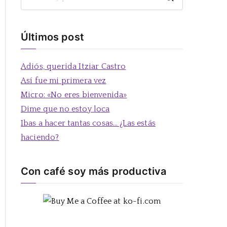
B
u
s
Últimos post
c
a
Adiós, querida Itziar Castro
r
Así fue mi primera vez
:
Micro: «No eres bienvenida»
Dime que no estoy loca
Ibas a hacer tantas cosas… ¿Las estás
haciendo?
Con café soy más productiva