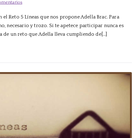
en
omentarios
Reto
 el Reto 5 Líneas que nos propone Adella Brac. Para
5
mo, necesario y trozo. Si te apetece participar nunca es
Líneas:
Noviembre
ta de un reto que Adella lleva cumpliendo de[…]
2018