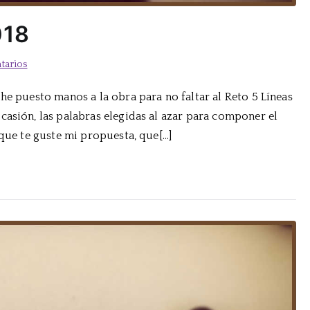
018
en
tarios
Reto
he puesto manos a la obra para no faltar al Reto 5 Líneas
5
casión, las palabras elegidas al azar para componer el
Líneas:
Mayo
 que te guste mi propuesta, que[…]
2018