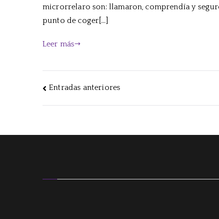
microrrelaro son: llamaron, comprendía y segur
punto de coger[…]
Leer más
Navegación
Entradas anteriores
de
entradas