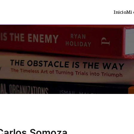
Inicio
Mi 
ltrán
 distopía social con contenido LGTBIAQ+
 Carlos Somoza