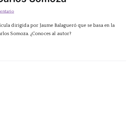
en
entario
Sobre
ícula dirigida por Jaume Balagueró que se basa en la
la
arlos Somoza. ¿Conoces al autor?
obra
de
José
Carlos
Somoza