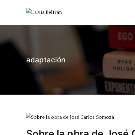
Saltar
al
Lluvia Be
Escritora de realismo y
contenido
adaptación
Sobre la obra de José