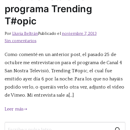
programa Trending
T#opic
Por
Lluvia Beltrán
Publicado el
noviembre 7, 2013
en
Sin comentarios
Mi
Como comenté en un anterior post, el pasado 25 de
entrevista
octubre me entrevistaron para el programa de Canal 4
en
el
San Nostra Televisió, Trending T#opic, el cual fue
programa
emitido ayer día 6 por la noche. Para los que no hayáis
Trending
podido verlo, o queráis verlo otra vez, adjunto el vídeo
T#opic
de Vimeo. Mi entrevista sale a[…]
Leer más