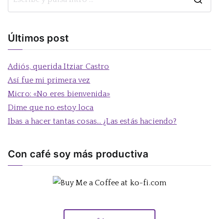
B
u
s
Últimos post
c
a
Adiós, querida Itziar Castro
r
Así fue mi primera vez
:
Micro: «No eres bienvenida»
Dime que no estoy loca
Ibas a hacer tantas cosas… ¿Las estás haciendo?
Con café soy más productiva