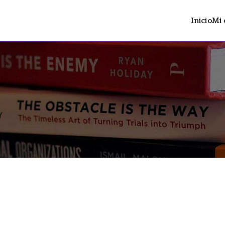
Inicio
Mi 
ltrán
 distopía social con contenido LGTBIAQ+