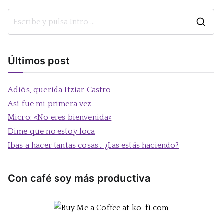
B
u
s
Últimos post
c
a
Adiós, querida Itziar Castro
r
Así fue mi primera vez
:
Micro: «No eres bienvenida»
Dime que no estoy loca
Ibas a hacer tantas cosas… ¿Las estás haciendo?
Con café soy más productiva